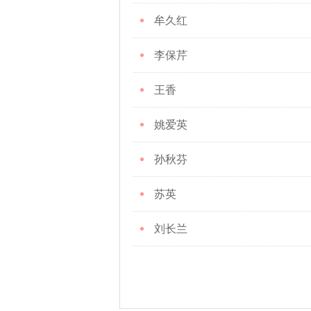
牟久红
李保芹
王香
姚爱英
孙秋芬
苏英
刘长兰